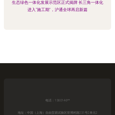
生态绿色一体化发展示范区正式揭牌 长三角一体化
进入“施工期”，沪通全球再启新篇
电话：1380146**
地址：中国（上海）自由贸易试验区世博村路231号2单元2