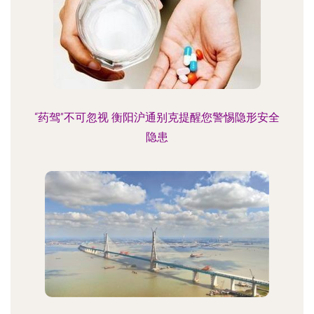
“药驾”不可忽视 衡阳沪通别克提醒您警惕隐形安全
隐患