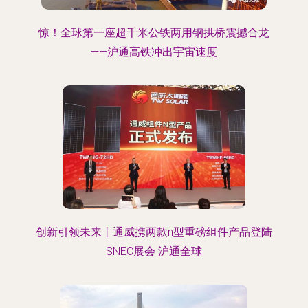
惊！全球第一座超千米公铁两用钢拱桥震撼合龙
——沪通高铁冲出宇宙速度
创新引领未来丨通威携两款n型重磅组件产品登陆
SNEC展会 沪通全球