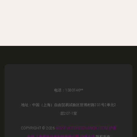
电话：1380146**
地址：中国（上海）自由贸易试验区世博村路231号2单元2
层207-1室
COPYRIGHT © 2026
WWW.HUTONGQUANQIU.COM
沪通
全球
上海紫旌信息科技有限公司
沪通全球
版权所有