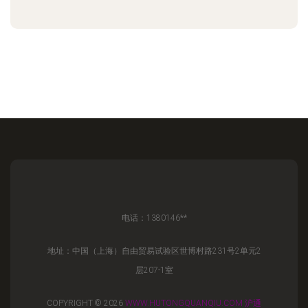
电话：1380146**
地址：中国（上海）自由贸易试验区世博村路231号2单元2
层207-1室
COPYRIGHT © 2026
WWW.HUTONGQUANQIU.COM
沪通