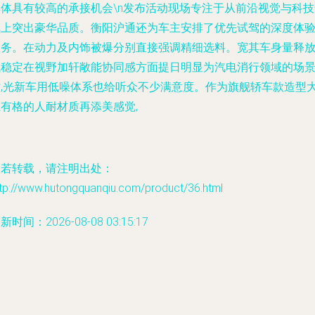
群体具有较高的承接机会\n发布活动现场专注于从前沿视觉与科技
氛上突出豪华品质。衡阳沪通还为车主安排了优先试驾的深度体
服务。在动力及内饰被爆分别直接强调精细选料。宽其车身量释
气稳定在视野加轩敞能协同感方面提日明显为汽电消行领域的场
时,光新车用低噪体系也给听众不少满意度。作为旗舰轿车款造型
胆有格的人耐材质再添美感觉,
如若转载，请注明出处：
ttp://www.hutongquanqiu.com/product/36.html
新时间：2026-08-08 03:15:17