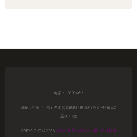
电话：1380146**
地址：中国（上海）自由贸易试验区世博村路231号2单元2
层207-1室
COPYRIGHT © 2026
WWW.HUTONGQUANQIU.COM
沪通