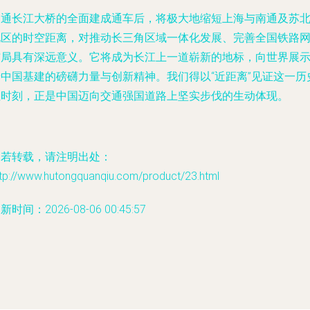
沪通长江大桥的全面建成通车后，将极大地缩短上海与南通及苏
地区的时空距离，对推动长三角区域一体化发展、完善全国铁路
布局具有深远意义。它将成为长江上一道崭新的地标，向世界展
着中国基建的磅礴力量与创新精神。我们得以“近距离”见证这一历
性时刻，正是中国迈向交通强国道路上坚实步伐的生动体现。
如若转载，请注明出处：
ttp://www.hutongquanqiu.com/product/23.html
新时间：2026-08-06 00:45:57