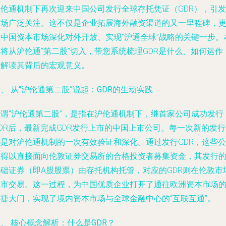
沪伦通机制下再次迎来中国公司发行全球存托凭证（GDR），引发
市场广泛关注。这不仅是企业拓展海外融资渠道的又一里程碑，
是中国资本市场深化对外开放、实现“沪通全球”战略的关键一步。
将从沪伦通“第二股”切入，带您系统梳理GDR是什么、如何运作
并解读其背后的宏观意义。
、 从“沪伦通第二股”说起：GDR的生动实践
所谓“沪伦通第二股”，是指在沪伦通机制下，继首家公司成功发行
DR后，最新完成GDR发行上市的中国上市公司。每一次新的发
都是对沪伦通机制的一次有效验证和深化。通过发行GDR，这些公
司得以直接面向伦敦证券交易所的合格投资者募集资金，其发行
基础证券（即A股股票）由存托机构托管，对应的GDR则在伦敦市
上市交易。这一过程，为中国优质企业打开了通往欧洲资本市场
便捷大门，实现了境内资本市场与全球金融中心的“互联互通”。
、 核心概念解析：什么是GDR？