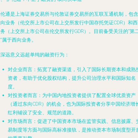
沪伦通是上海证券交易所与伦敦证券交易所的互联互通机制，包
东向业务（伦交所上市公司在上交所发行中国存托凭证CDR）和西
业务（上交所上市公司在伦交所发行GDR）。目前备受关注的“第
”属于西向业务。
其深远意义远超单纯的融资行为：
对企业而言
：拓宽了融资渠道，引入了国际长期资本和成熟
资者，有助于优化股权结构，提升公司治理水平和国际知名
度。
对投资者而言
：为中国内地投资者提供了配置全球优质资产
（通过东向CDR）的机会，也为国际投资者分享中国经济增
红利铺设了安全、规范的道路。
对市场而言
：促进了中国资本市场在监管实践、信息披露、
易制度等方面与国际高标准接轨，是推动资本市场制度型开