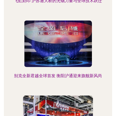
飞虹刻印 沪苏通大桥的无锡力量与全球技术跃迁
别克全新君越全球首发 衡阳沪通迎来旗舰新风尚