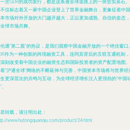
每一次GDR的成功发行，都是这条通全球道路上的一块坚实基石。
它不仅标志着又一家中国企业登上了世界金融舞台，更象征着中
资本市场对外开放的大门越开越大，正以更加成熟、自信的姿态
与全球市场共舞。
沪伦通“第二股”的热议，是我们观察中国金融开放的一个绝佳窗口
GDR作为一种创新的跨境融资工具，连同其背后的互联互通机制，
正深刻改变着中国企业的融资生态和国际投资者的资产配置地图
随着“沪通全球”网络的不断延伸与完善，中国资本市场将与世界经
产生更深层次的共鸣与互动，为全球经济增长注入更强劲的“中国
”。
如若转载，请注明出处：
ttp://www.hutongquanqiu.com/product/24.html