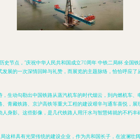
大历史节点，“庆祝中华人民共和国成立70周年 中铁二局杯 全
式发展的一次深情回眸与礼赞，而展览的主题脉络，恰恰呼应了
诗，生动勾勒出中国铁路从蒸汽机车的时代烟云，到内燃机车、电
路、青藏铁路、京沪高铁等重大工程的建设艰辛与通车喜悦，展
动人身影。这些影像，是几代铁路人用汗水与智慧铸就的不朽丰
铁二局这样具有光荣传统的建设企业，作为共和国长子，在波澜壮