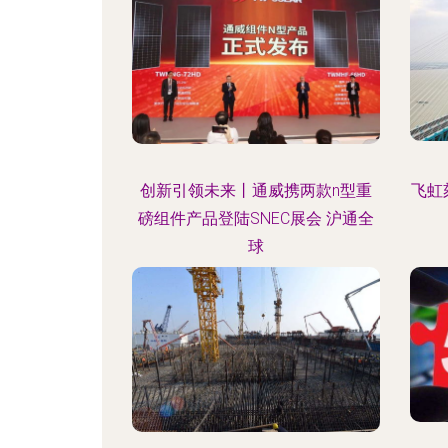
创新引领未来丨通威携两款n型重
飞虹
磅组件产品登陆SNEC展会 沪通全
球