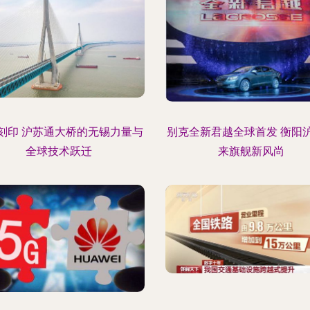
刻印 沪苏通大桥的无锡力量与
别克全新君越全球首发 衡阳
全球技术跃迁
来旗舰新风尚