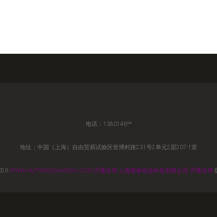
电话：1380146**
地址：中国（上海）自由贸易试验区世博村路231号2单元2层207-1室
026
WWW.HUTONGQUANQIU.COM
沪通全球
上海紫旌信息科技有限公司
沪通全球