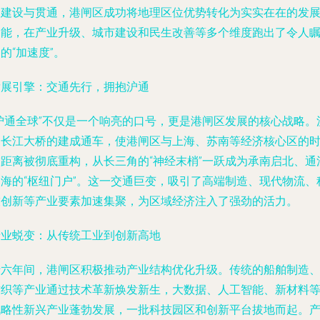
的建设与贯通，港闸区成功将地理区位优势转化为实实在在的发
动能，在产业升级、城市建设和民生改善等多个维度跑出了令人
的“加速度”。
发展引擎：交通先行，拥抱沪通
“沪通全球”不仅是一个响亮的口号，更是港闸区发展的核心战略。
通长江大桥的建成通车，使港闸区与上海、苏南等经济核心区的
空距离被彻底重构，从长三角的“神经末梢”一跃成为承南启北、通
达海的“枢纽门户”。这一交通巨变，吸引了高端制造、现代物流、
技创新等产业要素加速集聚，为区域经济注入了强劲的活力。
产业蜕变：从传统工业到创新高地
十六年间，港闸区积极推动产业结构优化升级。传统的船舶制造
纺织等产业通过技术革新焕发新生，大数据、人工智能、新材料
战略性新兴产业蓬勃发展，一批科技园区和创新平台拔地而起。