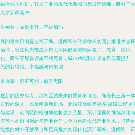
城融合深入推进，宜居宜业的现代化新城面貌日渐清晰，吸引了
量人才安家落户。
民生画卷：品质提升，幸福加码
发展的最终目的是造福于民。港闸区在经济增长的同步推进生态
境治理，滨江风光带成为市民休闲健身的靓丽名片。教育、医疗
文化、商业等配套设施不断完善，城市功能和人居品质显著提升
市民的获得感、幸福感与日俱增。
未来展望：势不可挡，前景无限
站在新的历史起点，港闸区的未来前景势不可挡。随着长三角一
化进程的深入，以及南通新机场、北沿江高铁等更多“超级工程”的
划与建设，港闸区的枢纽地位将更加凸显。预计这里将继续深化
上海等地的协同创新与产业合作，全力构建现代产业体系，打造
高能级的对外开放平台和更具魅力的现代化滨江新城。港闸区，