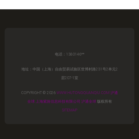
电话：1380146**
地址：中国（上海）自由贸易试验区世博村路231号2单元2
层207-1室
COPYRIGHT © 2026
WWW.HUTONGQUANQIU.COM
沪通
全球
上海紫旌信息科技有限公司
沪通全球
版权所有
SITEMAP