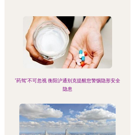
“药驾”不可忽视 衡阳沪通别克提醒您警惕隐形安全
隐患